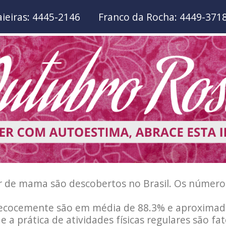
aieiras: 4445-2146
Franco da Rocha: 4449-371
r de mama são descobertos no Brasil. Os números
precocemente são em média de 88.3% e aproxima
 a prática de atividades físicas regulares são f