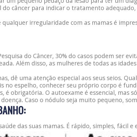
tirar um pequeno pedaço da lesão para ter um diag
il do câncer para indicar o tratamento adequado,
 qualquer irregularidade com as mamas é impresc
Pesquisa do Câncer, 30% do casos podem ser evit
nceada. Além disso, as mulheres de todas as ida
s, dê uma atenção especial aos seus seios. Qual
is no espelho, conhecer seu próprio corpo é fun
s, é obrigatória. O autoexame é essencial, mas 
 doença. Caso o nódulo seja muito pequeno, some
BANHO:
úde das suas mamas. É rápido, simples, fácil e e