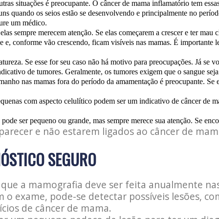
s situações é preocupante. O câncer de mama inflamatório tem essas car
uns quando os seios estão se desenvolvendo e principalmente no perío
cure um médico.
 elas sempre merecem atenção. Se elas começarem a crescer e ter mau c
le e, conforme vão crescendo, ficam visíveis nas mamas. É importante
tureza. Se esse for seu caso não há motivo para preocupações. Já se vo
ndicativo de tumores. Geralmente, os tumores exigem que o sangue sej
anho nas mamas fora do período da amamentação é preocupante. Se es
uenas com aspecto celulítico podem ser um indicativo de câncer de mam
pode ser pequeno ou grande, mas sempre merece sua atenção. Se encon
parecer e não estarem ligados ao câncer de mam
NÓSTICO SEGURO
a que a mamografia deve ser feita anualmente n
 o exame, pode-se detectar possíveis lesões, co
ícios de câncer de mama.