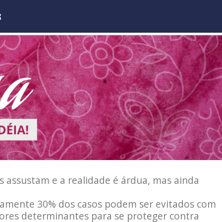
8
 assustam e a realidade é árdua, mas ainda
damente 30% dos casos podem ser evitados com
atores determinantes para se proteger contra