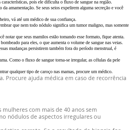
acterísticas, pois ele dificulta o fluxo de sangue na região.
do da amamentação. Se seus seios expelirem alguma secreção e você
heiro, vá até um médico de sua confiança.
 lembrar que nem todo nódulo significa um tumor maligno, mas somente
cê notar que seus mamilos estão tomando esse formato, fique atenta.
a bombeado para eles, o que aumenta o volume de sangue nas veias.
sas mudanças persistirem também fora do período menstrual, é
a. Como o fluxo de sangue torna-se irregular, as células da pele
trar qualquer tipo de caroço nas mamas, procure um médico.
a. Procure ajuda médica em caso de recorrência
as mulheres com mais de 40 anos sem
mo nódulos de aspectos irregulares ou