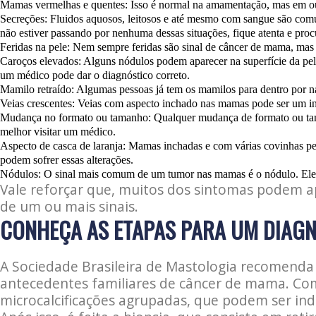
Mamas vermelhas e quentes: Isso é normal na amamentação, mas em outra
Secreções: Fluidos aquosos, leitosos e até mesmo com sangue são com
não estiver passando por nenhuma dessas situações, fique atenta e pro
Feridas na pele: Nem sempre feridas são sinal de câncer de mama, mas
Caroços elevados: Alguns nódulos podem aparecer na superfície da pe
um médico pode dar o diagnóstico correto.
Mamilo retraído: Algumas pessoas já tem os mamilos para dentro por na
Veias crescentes: Veias com aspecto inchado nas mamas pode ser um i
Mudança no formato ou tamanho: Qualquer mudança de formato ou tam
melhor visitar um médico.
Aspecto de casca de laranja: Mamas inchadas e com várias covinhas peq
podem sofrer essas alterações.
Nódulos: O sinal mais comum de um tumor nas mamas é o nódulo. Ele 
Vale reforçar que, muitos dos sintomas podem a
de um ou mais sinais.
CONHEÇA AS ETAPAS PARA UM DIAG
A Sociedade Brasileira de Mastologia recomend
antecedentes familiares de câncer de mama. Com
microcalcificações agrupadas, que podem ser ind