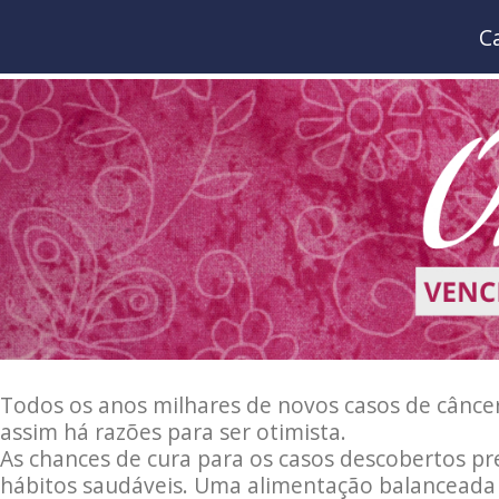
C
Todos os anos milhares de novos casos de cânce
assim há razões para ser otimista.
As chances de cura para os casos descobertos 
hábitos saudáveis. Uma alimentação balanceada e