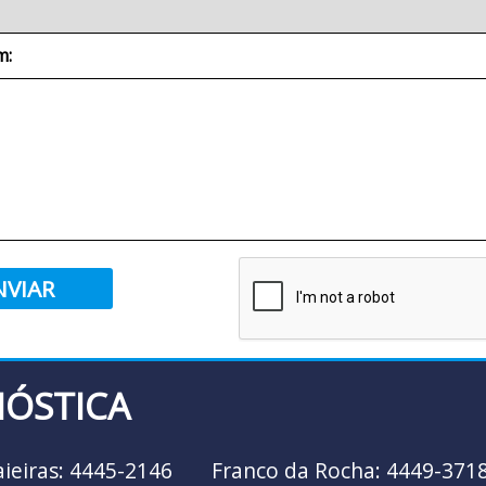
m:
NVIAR
NÓSTICA
aieiras: 4445-2146
Franco da Rocha: 4449-371